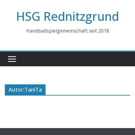
Zum
HSG Rednitzgrund
Inhalt
springen
Handballspielgemeinschaft seit 2018
Autor:
TaniTa