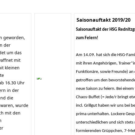
Saisonauftakt 2019/20
Saisonauftakt der HSG Rednitzg
ion geworden,
zum Feiern!
n der
ndet um das
Am 14.09. hat sich die HSG-Famil
affnet mit
mit ihren Angehörigen, Trainer*
it kleinen
Funktionäre, sowie Freunde) an d
te
getroffen um den bevorstehenden
ab 16.30 Uhr
neue Saison zu feiern. Bei einem
ern in der
end die
Chaos-Buffet (= Jede/r bringt et
t waren, wurde
incl. Grillgut haben wir uns bei 
ch mit den
prima unterhalten. Lockere Gespr
n
unterschiedlichen und sich stets
er
formierenden Grüppchen, 7-Me