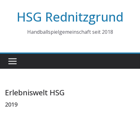
Zum
HSG Rednitzgrund
Inhalt
springen
Handballspielgemeinschaft seit 2018
Erlebniswelt HSG
2019