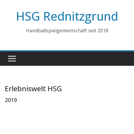
Zum
HSG Rednitzgrund
Inhalt
springen
Handballspielgemeinschaft seit 2018
Erlebniswelt HSG
2019