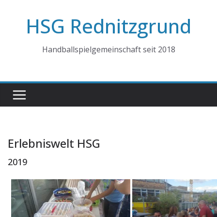
Zum
HSG Rednitzgrund
Inhalt
springen
Handballspielgemeinschaft seit 2018
Erlebniswelt HSG
2019