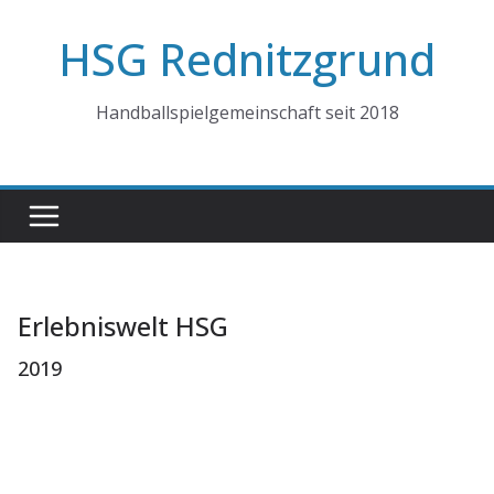
Zum
HSG Rednitzgrund
Inhalt
springen
Handballspielgemeinschaft seit 2018
Erlebniswelt HSG
2019